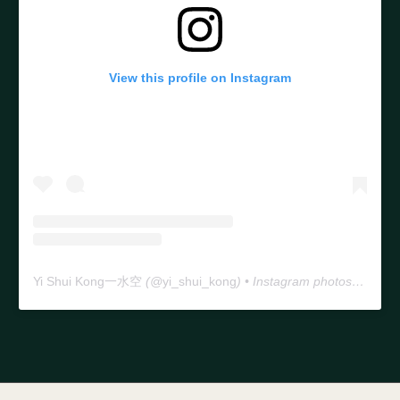
View this profile on Instagram
Yi Shui Kong一水空
(@
yi_shui_kong
) • Instagram photos and videos