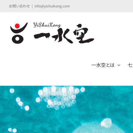
Skip
お問い合わせ
|
info@yishuikong.com
to
content
一水空とは
七