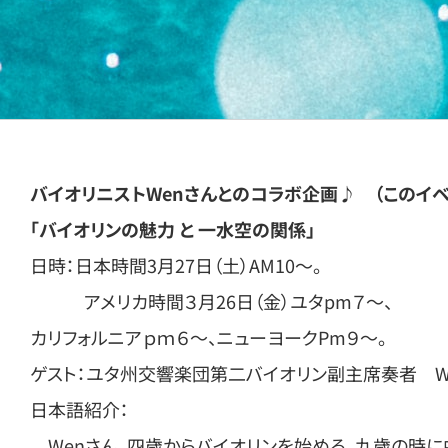
バイオリニストWenさんとのコラボ企画♪ （このイ
｢バイオリンの魅力 と 一水空の関係｣
日時：日本時間3月27日（土）AM10～。
アメリカ時間３月26日（金）ユタpm７～、
カリフォルニアｐｍ６～、ニューヨークPm９～。
ゲスト：ユタ州交響楽団第二バイオリン副主席奏者 Wen 
日本語紹介：
Wenさん、四歳からバイオリンを始める。九歳の時に