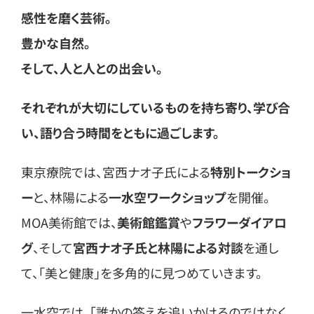
感性を磨く芸術。
豊かな自然。
そして、人と人との出会い。
それぞれが大切にしているものを持ち寄り、学び合
い、語り合う時間をともに過ごします。
東京療院では、宮西ナオ子氏による
特別トークショ
ー
と、林陽による
一水空ワークショップ
を開催。
MOA美術館では、
美術館鑑賞
や
フラワーダイアロ
グ
、そして
宮西ナオ子氏と林陽による対談
を通し
て、「美と健康」を多角的に見つめていきます。
一水空では、「誰かの答えを追いかけるのではなく、