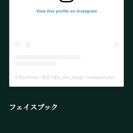
View this profile on Instagram
Yi Shui Kong一水空
(@
yi_shui_kong
) • Instagram photos and videos
フェイスブック