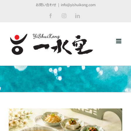
Skip
お問い合わせ
|
info@yishuikong.com
to
Facebook
Instagram
LinkedIn
content