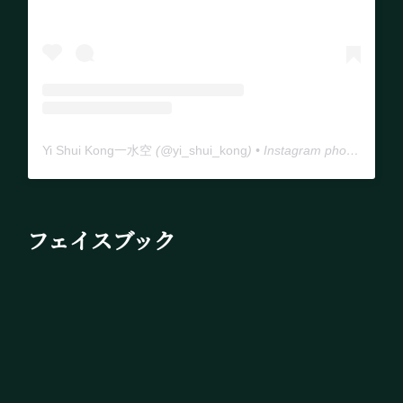
Yi Shui Kong一水空
(@
yi_shui_kong
) • Instagram photos and videos
フェイスブック