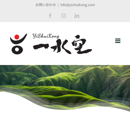
Skip
お問い合わせ
|
info@yishuikong.com
to
Facebook
Instagram
LinkedIn
content