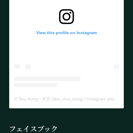
View this profile on Instagram
Yi Shui Kong一水空
(@
yi_shui_kong
) • Instagram photos and videos
フェイスブック